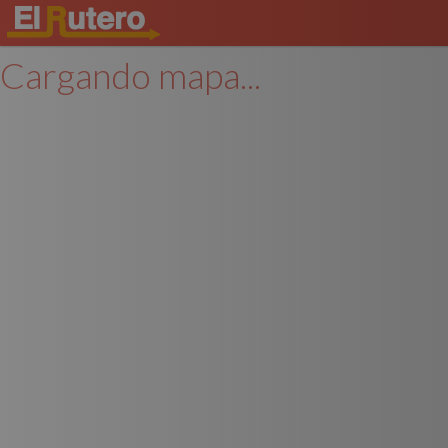
Cargando mapa...