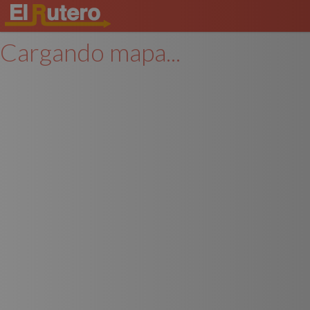
Cargando mapa...