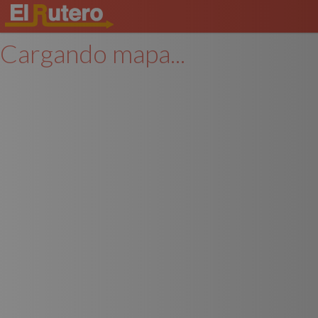
Cargando mapa...