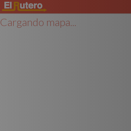
Cargando mapa...