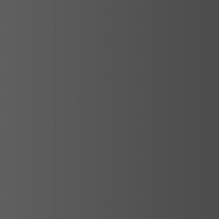
CIUDAD JUAREZ
LOS MOCHIS
MAZATLAN
MERIDA
REYNOSA
SALTILLO
SAN LUIS POTOSI