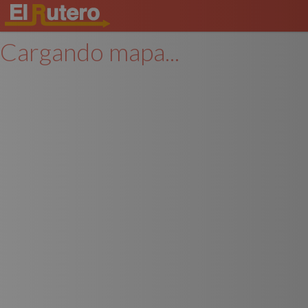
Cargando mapa...