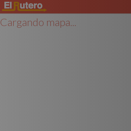
Cargando mapa...