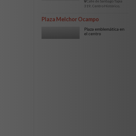
Calle de Santiago Tapia
319, Centro Histórico,
58000 Morelia, Mich.
Plaza Melchor Ocampo
Plaza emblemática en
el centro
TURISMO
58000, Av. Morelos Sur
Turismo
31, Centro Histórico,
Morelia, Mich.
Palacio de Gobierno
Sede del poder
ejecutivo del estado de
Michoacán.
TURISMO
Turismo
Morelos Sur, Centro
Histórico, 58000 Morelia,
Mich.