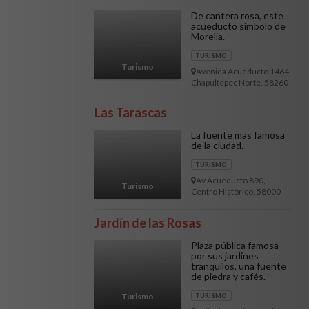
CIUDAD JUAREZ
De cantera rosa, este
LOS MOCHIS
acueducto símbolo de
Morelia.
MAZATLAN
TURISMO
Turismo
MERIDA
Avenida Acueducto 1464,
Chapultepec Norte, 58260
REYNOSA
Morelia, Mich.
Las Tarascas
SALTILLO
La fuente mas famosa
SAN LUIS POTOSI
de la ciudad.
TURISMO
Av Acueducto 890,
Turismo
Centro Histórico, 58000
Morelia, Mich.
Jardín de las Rosas
Plaza pública famosa
por sus jardines
tranquilos, una fuente
de piedra y cafés.
Turismo
TURISMO