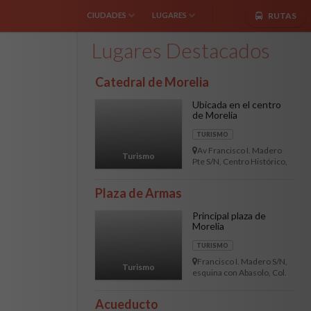
RUTAS
CIUDADES
LUGARES
Lugares Destacados
MORELIA
TURISMO
GUADALAJARA
Catedral de Morelia
QUERETARO
Ubicada en el centro
MONTERREY
de Morelia
AGUASCALIENTES
TURISMO
Av Francisco I. Madero
Turismo
LEON
Pte S/N, Centro Histórico,
58000 Morelia, Mich.
PUEBLA
Plaza de Armas
TIJUANA
Principal plaza de
CANCUN
Morelia
COLIMA
TURISMO
Francisco I. Madero S/N,
Turismo
CULIACAN
esquina con Abasolo, Col.
Morelia Centro, C.P.
HERMOSILLO
58000, Morelia, Michoacán
Acueducto