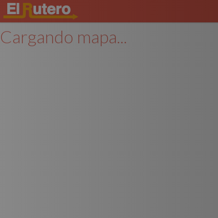
Cargando mapa...