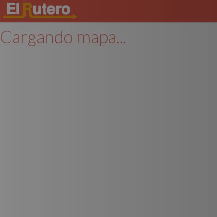
Cargando mapa...