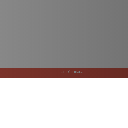
Limpiar mapa
El Rutero Guadalajara 
R-13 Puerto Vallarta R