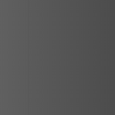
CIUDAD JUAREZ
LOS MOCHIS
MAZATLAN
MERIDA
REYNOSA
SALTILLO
SAN LUIS POTOSI