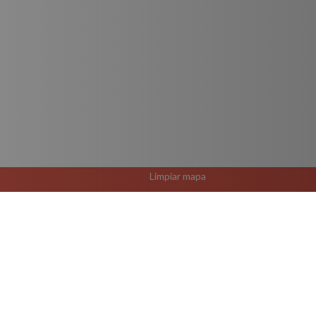
Limpiar mapa
El Rutero Guadalajara 
R-80 B Ruta