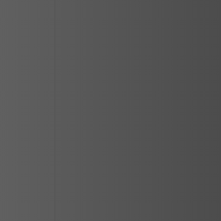
CIUDAD JUAREZ
LOS MOCHIS
MAZATLAN
MERIDA
REYNOSA
SALTILLO
SAN LUIS POTOSI