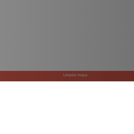
Limpiar mapa
El Rutero Guadalajara 
R-166 Ruta