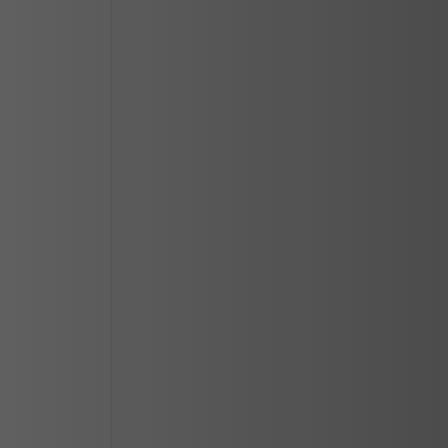
CIUDAD JUAREZ
LOS MOCHIS
MAZATLAN
MERIDA
REYNOSA
SALTILLO
SAN LUIS POTOSI