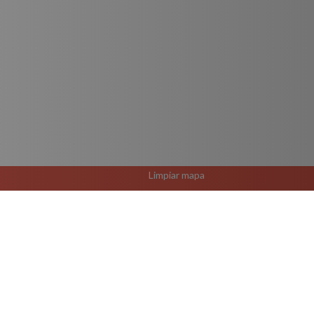
Limpiar mapa
El Rutero Guadalajara 
R-632 A Ruta