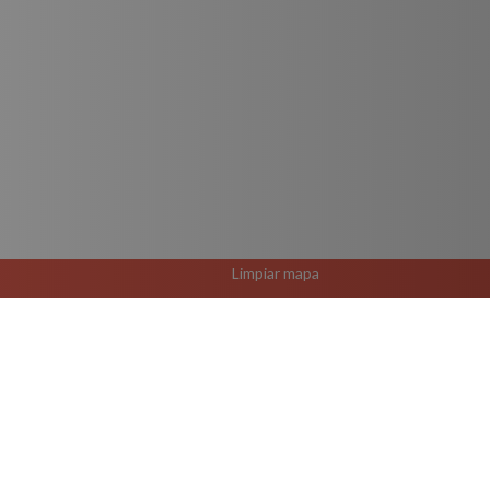
Limpiar mapa
El Rutero Guadalajara 
R-50 B Ruta