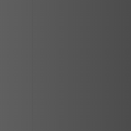
CIUDAD JUAREZ
LOS MOCHIS
MAZATLAN
MERIDA
REYNOSA
SALTILLO
SAN LUIS POTOSI