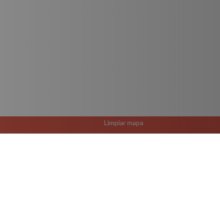
Limpiar mapa
El Rutero Guadalajara 
R-610 Vía 1 Ruta