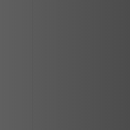
CIUDAD JUAREZ
LOS MOCHIS
MAZATLAN
MERIDA
REYNOSA
SALTILLO
SAN LUIS POTOSI