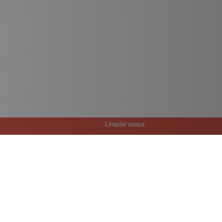
Limpiar mapa
El Rutero Guadalajara 
R-637 Vía Villa del Cen