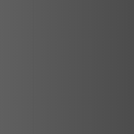
CIUDAD JUAREZ
LOS MOCHIS
MAZATLAN
MERIDA
REYNOSA
SALTILLO
SAN LUIS POTOSI