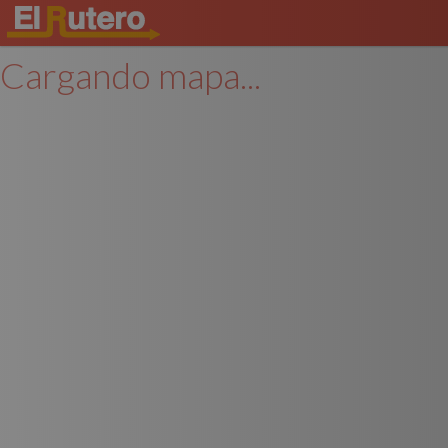
Cargando mapa...