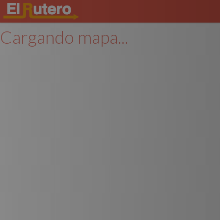
Cargando mapa...